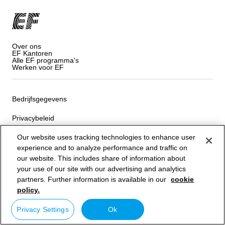
Over ons
EF Kantoren
Alle EF programma's
Werken voor EF
Bedrijfsgegevens
Privacybeleid
Our website uses tracking technologies to enhance user
Algemene Voorwaarden
experience and to analyze performance and traffic on
Cookiebeleid
our website. This includes share of information about
your use of our site with our advertising and analytics
Privacy Settings
partners. Further information is available in our
cookie
policy.
© Signum International AG 2026. Alle rechten voorbehouden.
Privacy Settings
Ok