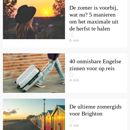
De zomer is voorbij,
wat nu? 5 manieren
om het maximale uit
de herfst te halen
6
min
40 onmisbare Engelse
zinnen voor op reis
4
min
De ultieme zomergids
voor Brighton
4
min