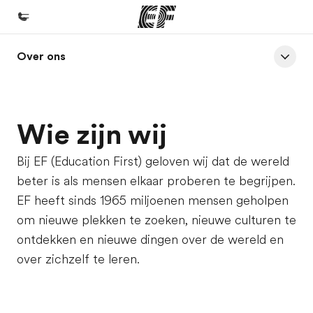
Over ons
Home
Welkom bij EF
Programma's
Wie zijn wij
Bekijk alles dat we doen
Bij EF (Education First) geloven wij dat de wereld
Kantoren
beter is als mensen elkaar proberen te begrijpen.
Vind een kantoor
EF heeft sinds 1965 miljoenen mensen geholpen
Over ons
om nieuwe plekken te zoeken, nieuwe culturen te
ontdekken en nieuwe dingen over de wereld en
Wie wij zijn
over zichzelf te leren.
Careers
Kom bij ons team