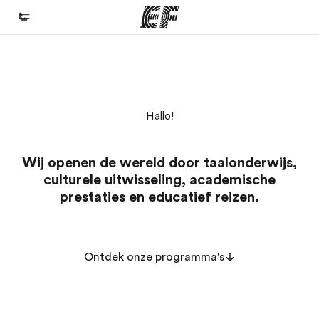
Home
Welkom bij EF
Hallo!
Programma's
Bekijk alles dat we doen
Wij openen de wereld door taalonderwijs,
Kantoren
culturele uitwisseling, academische
Vind een kantoor
prestaties en educatief reizen.
Over ons
Wie wij zijn
Ontdek onze programma's
Careers
Kom bij ons team