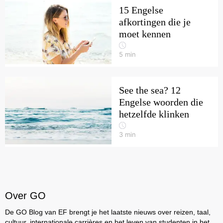
15 Engelse
afkortingen die je
moet kennen
5
min
See the sea? 12
Engelse woorden die
hetzelfde klinken
3
min
Over GO
De GO Blog van EF brengt je het laatste nieuws over reizen, taal,
cultuur, internationale carrières en het leven van studenten in het