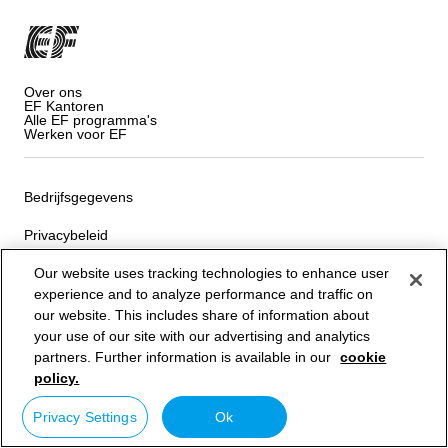
Over ons
EF Kantoren
Alle EF programma's
Werken voor EF
Bedrijfsgegevens
Privacybeleid
Our website uses tracking technologies to enhance user
Algemene Voorwaarden
experience and to analyze performance and traffic on
Cookiebeleid
our website. This includes share of information about
your use of our site with our advertising and analytics
Privacy Settings
partners. Further information is available in our
cookie
policy.
© Signum International AG 2026. Alle rechten voorbehouden.
Privacy Settings
Ok