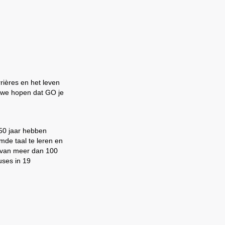
rrières en het leven
n we hopen dat GO je
 50 jaar hebben
mde taal te leren en
 van meer dan 100
uses in 19