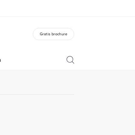
Gratis brochure
er ons
Careers
 wij zijn
Kom bij ons team
n