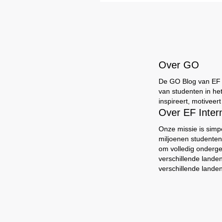
Over GO
De GO Blog van EF br
van studenten in he
inspireert, motiveer
Over EF Inte
Onze missie is simp
miljoenen studenten
om volledig onderg
verschillende lande
verschillende landen