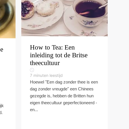
How to Tea: Een
je
inleiding tot de Britse
theecultuur
7
minuten leestijd
Hoewel "Een dag zonder thee is een
dag zonder vreugde" een Chinees
gezegde is, hebben de Britten hun
eigen theecultuur geperfectioneerd -
ijk
en...
d.