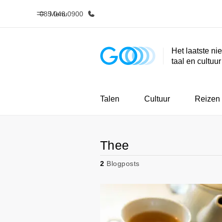
085 048 0900
Menu
Het laatste ni
taal en cultuu
Home
Program
Welkom bij EF
Bekijk alles d
Talen
Cultuur
Reizen
Thee
2
Blogposts