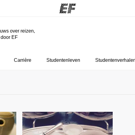
euws over reizen,
r door EF
ma's
Kantoren
Ov
at we doen
Vind een kantoor
Wie
Carrière
Studentenleven
Studentenverhale