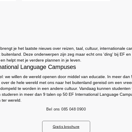
engt je het laatste nieuws over reizen, taal, cultuur, internationale ca
t buitenland. Deze onderwerpen zijn zeg maar echt ons 'ding' bij EF e
t en helpt met je verdere plannen in je leven.
rnational Language Campuses
el: we willen de wereld openen door middel van educatie. In meer dan
 over de hele wereld met ons naar het buitenland gereisd om een vree
edompeld te worden in een andere cultuur. Vandaag kunnen studenten
n studeren in meer dan 9 talen op 50 EF International Language Camp
 ter wereld.
Bel ons
085 048 0900
Gratis brochure