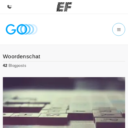
Home
Welkom bij EF
Programma's
Woordenschat
Bekijk alles dat we doen
42
Blogposts
Kantoren
Vind een kantoor
Over ons
Wie wij zijn
Careers
Kom bij ons team