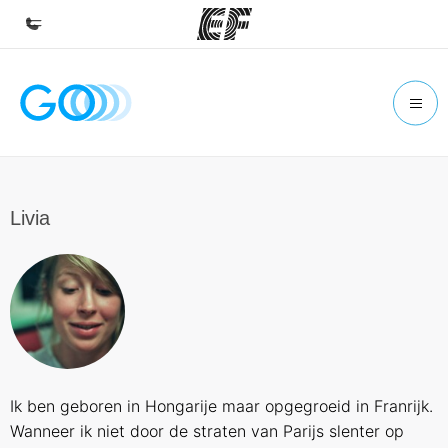
Home
Welkom bij EF
Programma's
Bekijk alles dat we doen
Livia
Kantoren
Vind een kantoor
Over ons
Wie wij zijn
Careers
Ik ben geboren in Hongarije maar opgegroeid in Franrijk.
Kom bij ons team
Wanneer ik niet door de straten van Parijs slenter op