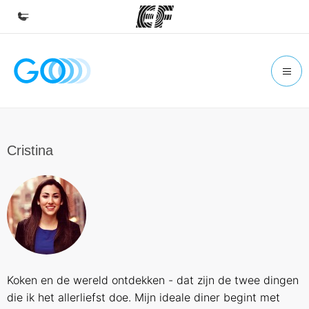
Home
Welkom bij EF
Programma's
Bekijk alles dat we doen
Cristina
Kantoren
Vind een kantoor
Over ons
Wie wij zijn
Careers
Koken en de wereld ontdekken - dat zijn de twee dingen
Kom bij ons team
die ik het allerliefst doe. Mijn ideale diner begint met