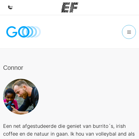
Home
Welkom bij EF
Programma's
Bekijk alles dat we doen
Connor
Kantoren
Vind een kantoor
Over ons
Wie wij zijn
Careers
Een net afgestudeerde die geniet van burrito´s, irish
Kom bij ons team
coffee en de natuur in gaan. Ik hou van volleybal and als