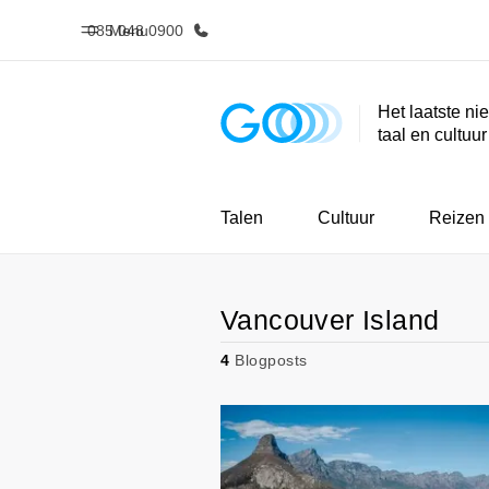
085 048 0900
Menu
Het laatste ni
taal en cultuu
Home
Program
Welkom bij EF
Bekijk alles d
Talen
Cultuur
Reizen
Vancouver Island
4
Blogposts