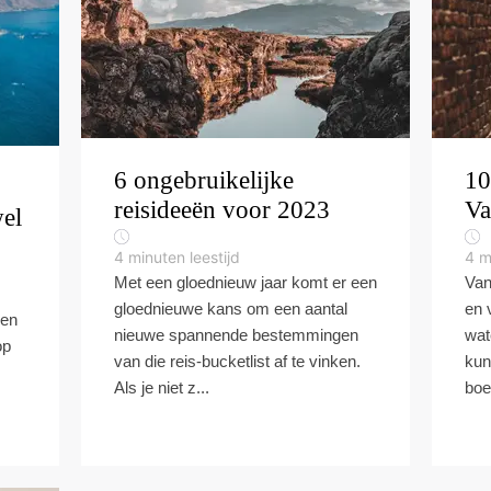
6 ongebruikelijke
10
reisideeën voor 2023
Va
el
4
minuten leestijd
4
m
Met een gloednieuw jaar komt er een
Van
gloednieuwe kans om een ​​aantal
en 
een
nieuwe spannende bestemmingen
wat
op
van die reis-bucketlist af te vinken.
kun
Als je niet z...
boe