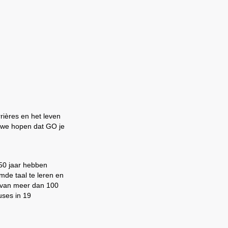
rrières en het leven
n we hopen dat GO je
 50 jaar hebben
mde taal te leren en
 van meer dan 100
uses in 19