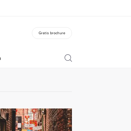
Gratis brochure
er ons
Careers
 wij zijn
Kom bij ons team
n