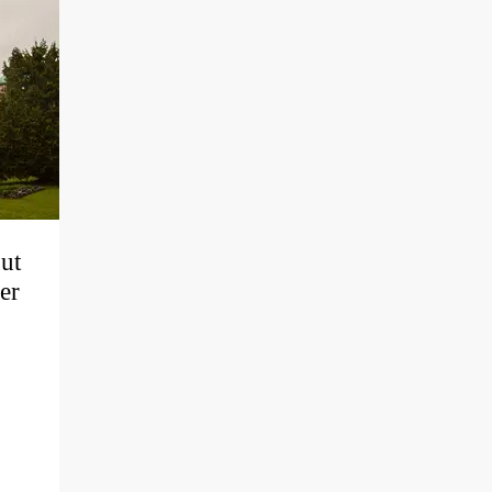
uut
er