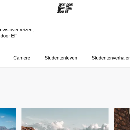
euws over reizen,
r door EF
ma's
Kantoren
Ov
at we doen
Vind een kantoor
Wie
Carrière
Studentenleven
Studentenverhale