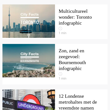
Multicultureel
wonder: Toronto
infographic
1
min
Zon, zand en
zeegevoel:
Bournemouth
infographic
1
min
12 Londense
metrohaltes met de
vreemdste namen