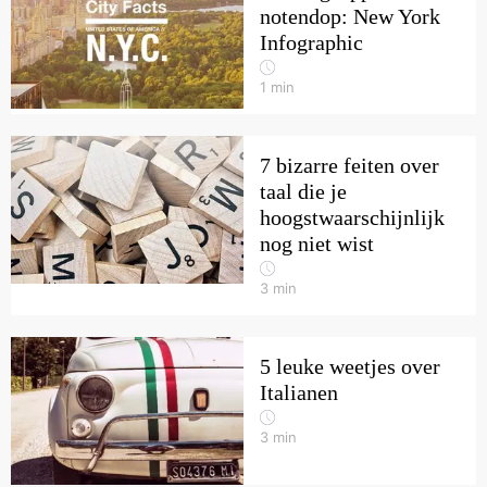
notendop: New York
Infographic
1
min
7 bizarre feiten over
taal die je
hoogstwaarschijnlijk
nog niet wist
3
min
5 leuke weetjes over
Italianen
3
min