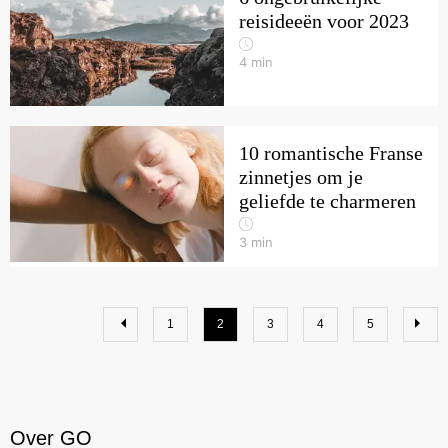
reisideeën voor 2023
4
min
10 romantische Franse
zinnetjes om je
geliefde te charmeren
3
min
1
2
3
4
5
Over GO