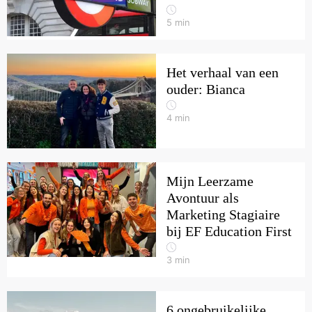
5
min
Het verhaal van een
ouder: Bianca
4
min
Mijn Leerzame
Avontuur als
Marketing Stagiaire
bij EF Education First
3
min
6 ongebruikelijke