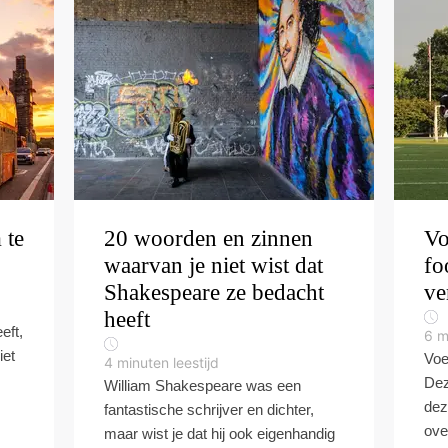
 te
20 woorden en zinnen
Vo
waarvan je niet wist dat
fo
Shakespeare ze bedacht
ve
heeft
eft,
6
m
iet
Voe
4
minuten leestijd
Dez
William Shakespeare was een
dez
fantastische schrijver en dichter,
ove
maar wist je dat hij ook eigenhandig