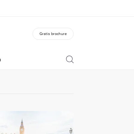
Gratis brochure
er ons
Careers
 wij zijn
Kom bij ons team
n