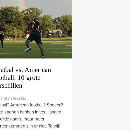
etbal vs. American
otball: 10 grote
rschillen
inuten leestijd
tbal? American football? Soccer?
e sporten hebben in veel landen
elfde naam, maar meer
reenkomsten zijn er niet. Terwijl