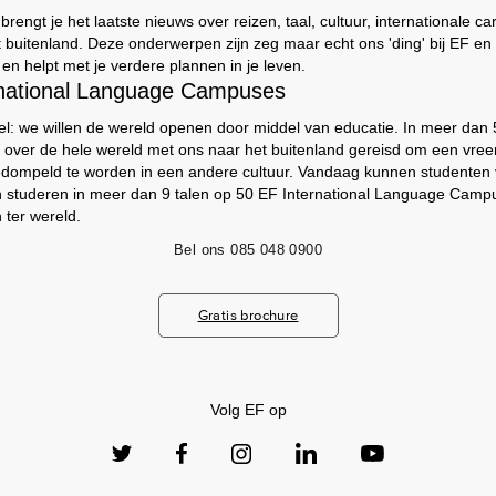
engt je het laatste nieuws over reizen, taal, cultuur, internationale ca
t buitenland. Deze onderwerpen zijn zeg maar echt ons 'ding' bij EF e
t en helpt met je verdere plannen in je leven.
rnational Language Campuses
el: we willen de wereld openen door middel van educatie. In meer dan
 over de hele wereld met ons naar het buitenland gereisd om een vree
edompeld te worden in een andere cultuur. Vandaag kunnen studenten
n studeren in meer dan 9 talen op 50 EF International Language Camp
 ter wereld.
Bel ons
085 048 0900
Gratis brochure
Volg EF op