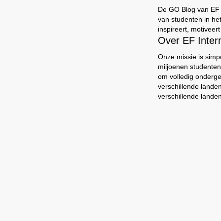
De GO Blog van EF br
van studenten in he
inspireert, motiveer
Over EF Inte
Onze missie is simp
miljoenen studenten
om volledig onderg
verschillende lande
verschillende landen