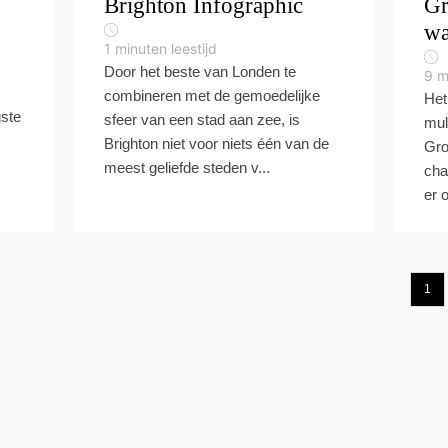
Brighton Infographic
Gr
wa
1
minuten leestijd
Door het beste van Londen te
9
m
combineren met de gemoedelijke
Het
gste
sfeer van een stad aan zee, is
mul
Brighton niet voor niets één van de
Gro
meest geliefde steden v...
cha
er 
1