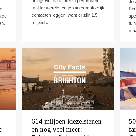
bezig! Het is de meest gesproken
Je 
taal ter wereld, en je kan gemakkelijk
he
Bou
contacten leggen, want er zijn 1,5
n de
spe
miljard ...
en.
tui
maa
614 miljoen kiezelstenen
50
c
en nog veel meer:
fa