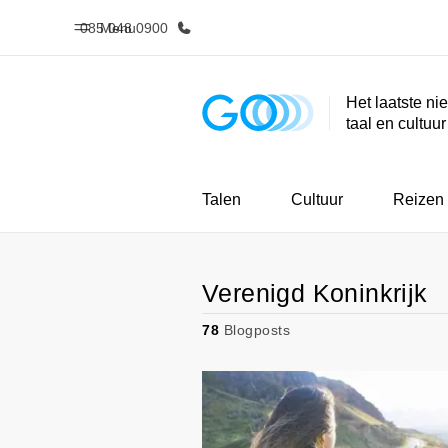
085 048 0900
Menu
Het laatste ni
taal en cultuu
Home
Program
Welkom bij EF
Bekijk alles d
Talen
Cultuur
Reizen
Verenigd Koninkrijk
78
Blogposts