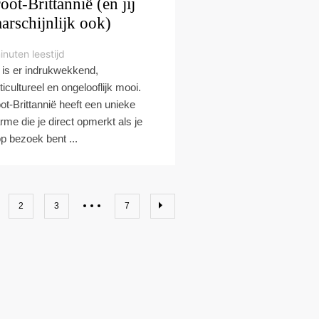
oot-Brittannië (en jij
arschijnlijk ook)
inuten leestijd
 is er indrukwekkend,
ticultureel en ongelooflijk mooi.
ot-Brittannië heeft een unieke
rme die je direct opmerkt als je
op bezoek bent ...
2
3
7