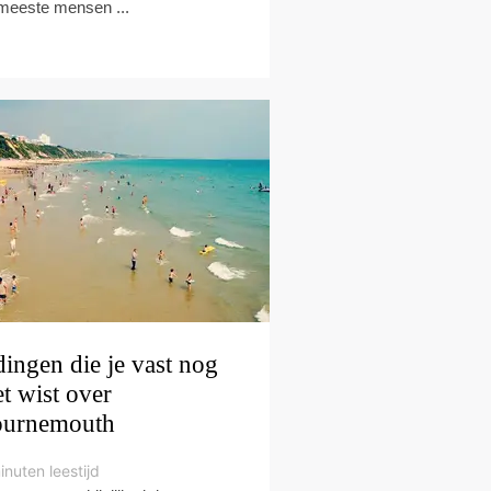
meeste mensen ...
dingen die je vast nog
et wist over
urnemouth
inuten leestijd