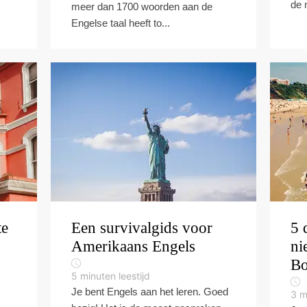
de 
meer dan 1700 woorden aan de
Engelse taal heeft to...
te
Een survivalgids voor
5 
Amerikaans Engels
ni
Bo
5
minuten leestijd
Je bent Engels aan het leren. Goed
3
m