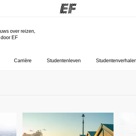
euws over reizen,
r door EF
ma's
Kantoren
Ov
at we doen
Vind een kantoor
Wie
Carrière
Studentenleven
Studentenverhale