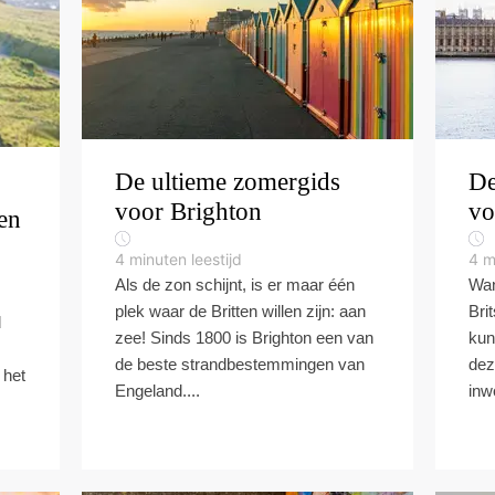
De ultieme zomergids
De
voor Brighton
vo
en
4
minuten leestijd
4
m
Als de zon schijnt, is er maar één
Wan
plek waar de Britten willen zijn: aan
Bri
d
zee! Sinds 1800 is Brighton een van
kun
de beste strandbestemmingen van
dez
 het
Engeland....
inw