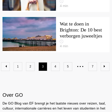
4
min
Wat te doen in
Brighton: De 10 best
verborgen juweeltjes
4
min
1
2
3
4
5
7
Over GO
De GO Blog van EF brengt je het laatste nieuws over reizen, taal,
cultuur, internationale carrières en het leven van studenten in het