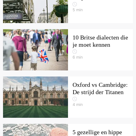
5
min
10 Britse dialecten die
je moet kennen
6
min
Oxford vs Cambridge:
De strijd der Titanen
4
min
5 gezellige en hippe