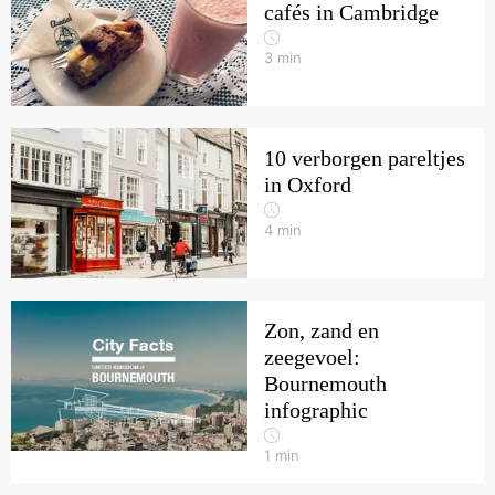
cafés in Cambridge
3
min
10 verborgen pareltjes
in Oxford
4
min
Zon, zand en
zeegevoel:
Bournemouth
infographic
1
min