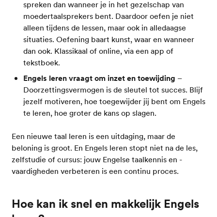
spreken dan wanneer je in het gezelschap van
moedertaalsprekers bent. Daardoor oefen je niet
alleen tijdens de lessen, maar ook in alledaagse
situaties. Oefening baart kunst, waar en wanneer
dan ook. Klassikaal of online, via een app of
tekstboek.
Engels leren vraagt om inzet en toewijding
–
Doorzettingsvermogen is de sleutel tot succes. Blijf
jezelf motiveren, hoe toegewijder jij bent om Engels
te leren, hoe groter de kans op slagen.
Een nieuwe taal leren is een uitdaging, maar de
beloning is groot. En Engels leren stopt niet na de les,
zelfstudie of cursus: jouw Engelse taalkennis en -
vaardigheden verbeteren is een continu proces.
Hoe kan ik snel en makkelijk Engels