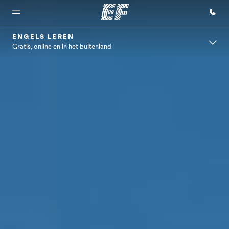
ENGELS LEREN
Gratis, online en in het buitenland
Home
Programma's
Kantoren
Over
Careers
ons
Welkom
Bekijk alles dat we
Vind een
Kom bij
bij EF
doen
kantoor
ons team
Wie wij
zijn