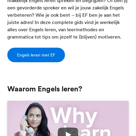
makkelijk Engels leren spreken en begrijpen? Of ben jij
een gevorderde spreker en wil je jouw zakelijk Engels
verbeteren? Wie je ook bent – bij EF ben je aan het
juiste adres! In deze complete gids vind je werkelijk
alles over Engels leren, van leermethodes en
grammatica tot tips om jezelf te (blijven) motiveren.
Engels leren met EF
Waarom Engels leren?