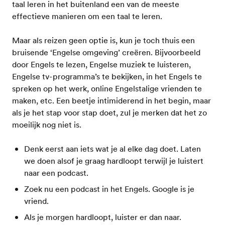
taal leren in het buitenland een van de meeste
effectieve manieren om een taal te leren.
Maar als reizen geen optie is, kun je toch thuis een
bruisende ‘Engelse omgeving’ creëren. Bijvoorbeeld
door Engels te lezen, Engelse muziek te luisteren,
Engelse tv-programma’s te bekijken, in het Engels te
spreken op het werk, online Engelstalige vrienden te
maken, etc. Een beetje intimiderend in het begin, maar
als je het stap voor stap doet, zul je merken dat het zo
moeilijk nog niet is.
Denk eerst aan iets wat je al elke dag doet. Laten
we doen alsof je graag hardloopt terwijl je luistert
naar een podcast.
Zoek nu een podcast in het Engels. Google is je
vriend.
Als je morgen hardloopt, luister er dan naar.