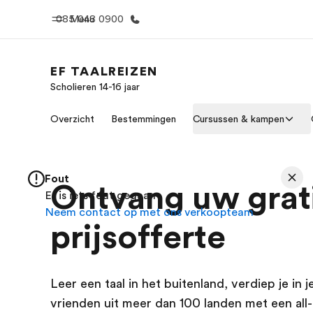
085 048 0900
Menu
EF TAALREIZEN
Scholieren 14-16 jaar
Home
Program
Overzicht
Bestemmingen
Cursussen & kampen
Welkom bij EF
Bekijk alles d
Fout
Ontvang uw grat
Er is iets fout gegaan
Neem contact op met ons verkoopteam
prijsofferte
Leer een taal in het buitenland, verdiep je in
vrienden uit meer dan 100 landen met een all-