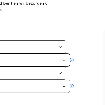
d bent en wij bezorgen u
e.
more info
more info