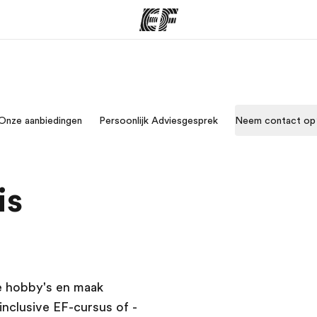
ma's
Kantoren
Ov
Onze aanbiedingen
Persoonlijk Adviesgesprek
Neem contact op
at we doen
Vind een kantoor
Wie
is
 je hobby's en maak
inclusive EF-cursus of -