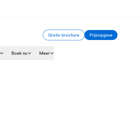
Gratis brochure
Prijsopgave
er ons
Careers
Boek nu
Meer
 wij zijn
Kom bij ons team