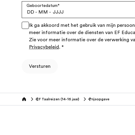
Geboortedatum
*
DD
-
MM
-
JJJJ
Ik ga akkoord met het gebruik van mijn perso
meer informatie over de diensten van EF Educ
Zie voor meer informatie over de verwerking 
Privacybeleid
.
*
Versturen
EF Taalreizen (14-16 jaar)
Prijsopgave
Home