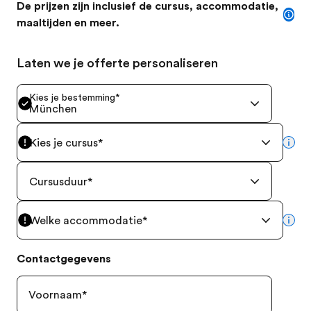
De prijzen zijn inclusief de cursus, accommodatie,
maaltijden en meer.
Laten we je offerte personaliseren
Kies je bestemming
*
München
Kies je cursus
*
mor
Cursusduur
*
Welke accommodatie
*
mor
Contactgegevens
Voornaam
*