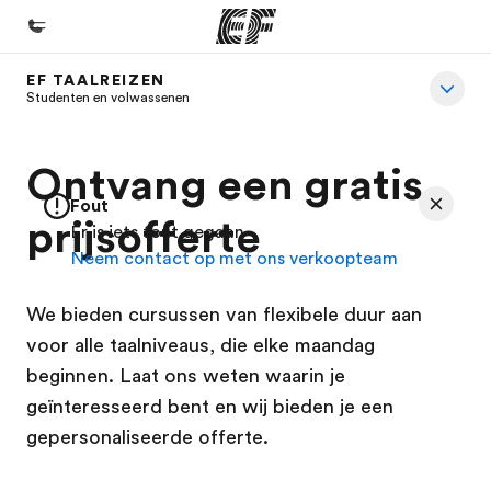
EF TAALREIZEN
Home
Studenten en volwassenen
Welkom bij EF
Ontvang een gratis
Programma's
Fout
Bekijk alles dat we doen
prijsofferte
Er is iets fout gegaan
Neem contact op met ons verkoopteam
Kantoren
Vind een kantoor
We bieden cursussen van flexibele duur aan
Over ons
voor alle taalniveaus, die elke maandag
beginnen. Laat ons weten waarin je
Wie wij zijn
geïnteresseerd bent en wij bieden je een
Careers
gepersonaliseerde offerte.
Kom bij ons team