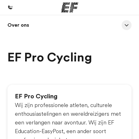
Over ons
Home
Welkom bij EF
Programma's
EF Pro Cycling
Bekijk alles dat we doen
Kantoren
Vind een kantoor
EF Pro Cycling
Over ons
Wij zijn professionele atleten, culturele
Wie wij zijn
enthousiastelingen en wereldreizigers met
Careers
een verlangen naar avontuur. Wij zijn EF
Kom bij ons team
Education-EasyPost, een ander soort