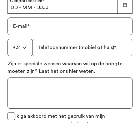
Geboortedatum
*
DD
-
MM
-
JJJJ
E-mail
*
+31
Telefoonnummer (mobiel of huis)
*
Zijn er speciale wensen waarvan wij op de hoogte
moeten zijn? Laat het ons hier weten.
Gratis brochure
Prijsopgave
Ik ga akkoord met het gebruik van mijn
persoonsgegevens voor het ontvangen van meer
informatie over de diensten van EF Education.
Zie voor meer informatie over de verwerking van