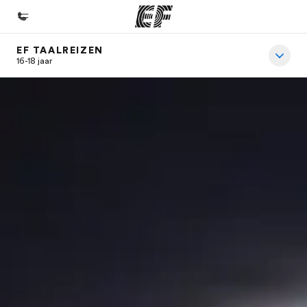
EF TAALREIZEN
Home
16-18 jaar
Welkom bij EF
Programma's
Bekijk alles dat we doen
Kantoren
Vind een kantoor
Over ons
Wie wij zijn
Careers
Kom bij ons team