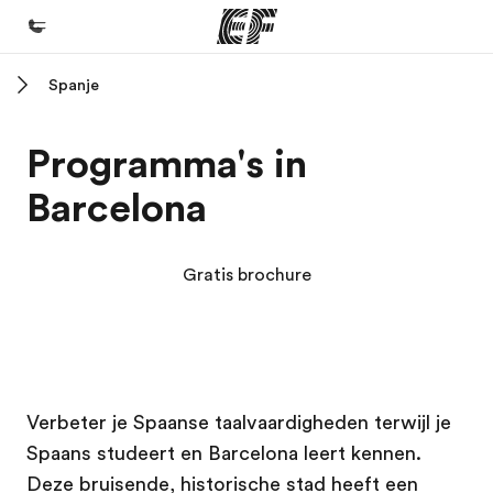
Spanje
Home
Welkom bij EF
Programma's in
Programma's
Barcelona
Bekijk alles dat we doen
Kantoren
Gratis brochure
Vind een kantoor
Over ons
Wie wij zijn
EF campus
EF campus
Careers
Verbeter je Spaanse taalvaardigheden terwijl je
Spaans studeert en Barcelona leert kennen.
Kom bij ons team
Deze bruisende, historische stad heeft een