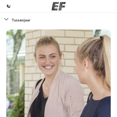
Tussenjaar
Home
Welkom bij EF
Programma's
Bekijk alles dat we doen
Kantoren
Vind een kantoor
Over ons
Wie wij zijn
Careers
Kom bij ons team