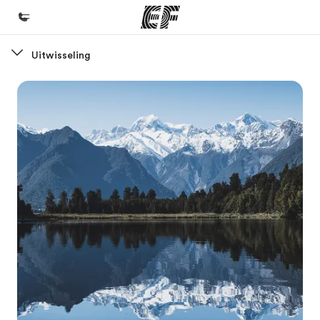
Uitwisseling
Home
Welkom bij EF
Programma's
Bekijk alles dat we doen
Kantoren
Vind een kantoor
Over ons
Wie wij zijn
Careers
Kom bij ons team