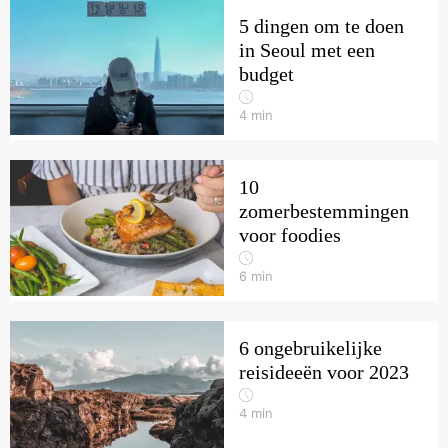
5 dingen om te doen
in Seoul met een
budget
4
min
10
zomerbestemmingen
voor foodies
6
min
6 ongebruikelijke
reisideeën voor 2023
4
min