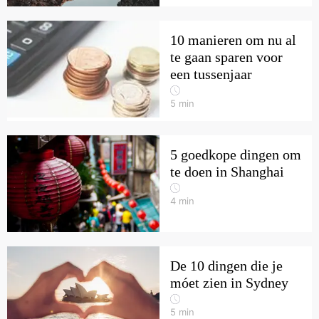
10 manieren om nu al
te gaan sparen voor
een tussenjaar
5
min
5 goedkope dingen om
te doen in Shanghai
4
min
De 10 dingen die je
móet zien in Sydney
5
min