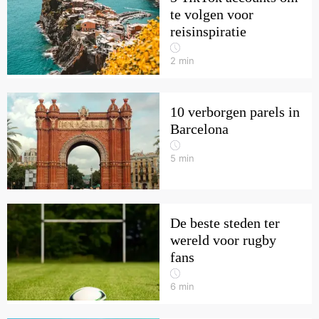
te volgen voor
reisinspiratie
2
min
10 verborgen parels in
Barcelona
5
min
De beste steden ter
wereld voor rugby
fans
6
min