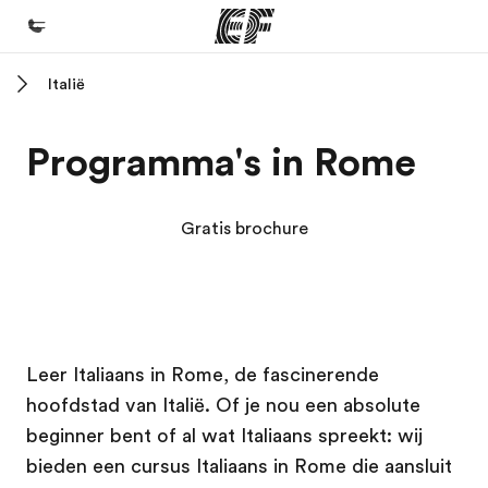
Italië
Home
Welkom bij EF
Programma's in Rome
Programma's
Bekijk alles dat we doen
Gratis brochure
Kantoren
Vind een kantoor
Over ons
EF campus
EF campus
Leer Italiaans in Rome, de fascinerende
Wie wij zijn
hoofdstad van Italië. Of je nou een absolute
Careers
beginner bent of al wat Italiaans spreekt: wij
Kom bij ons team
bieden een cursus Italiaans in Rome die aansluit