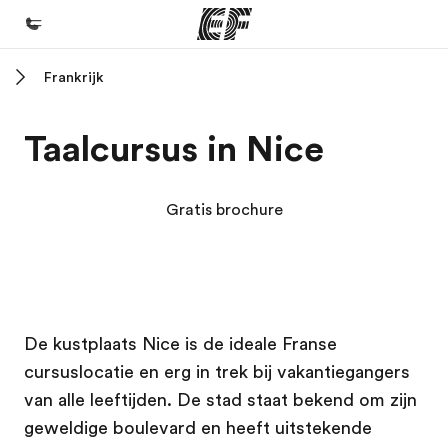
Frankrijk
Home
Welkom bij EF
Taalcursus in Nice
Programma's
Bekijk alles dat we doen
Gratis brochure
Kantoren
Vind een kantoor
Over ons
EF campus
EF campus
De kustplaats Nice is de ideale Franse
Wie wij zijn
cursuslocatie en erg in trek bij vakantiegangers
Careers
van alle leeftijden. De stad staat bekend om zijn
Kom bij ons team
geweldige boulevard en heeft uitstekende