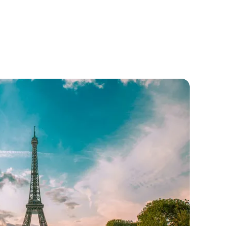
er ons
Careers
 wij zijn
Kom bij ons team