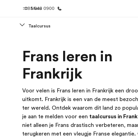
085 048 0900
Menu
Taalcursus
Home
Program
Frans leren in
Welkom bij EF
Bekijk alles d
Frankrijk
Voor velen is Frans leren in Frankrijk een dro
uitkomt. Frankrijk is een van de meest bezoc
ter wereld. Ontdek waarom dit land zo popula
je aan te melden voor een
taalcursus in Frank
niet alleen je Frans drastisch verbeteren, maar
terugkeren met een vleugje Franse elegantie