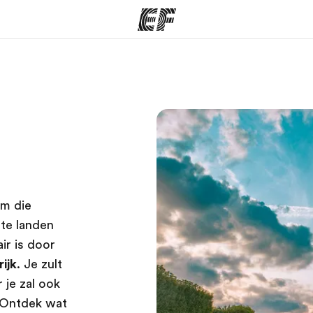
ma's
Kantoren
Ov
at we doen
Vind een kantoor
Wie
om die
hte landen
ir is door
rijk
. Je zult
 je zal ook
. Ontdek wat