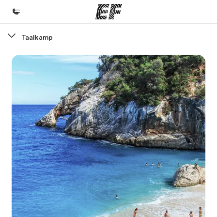
Taalkamp
Home
Welkom bij EF
Programma's
Bekijk alles dat we doen
Kantoren
Vind een kantoor
Over ons
Wie wij zijn
Careers
Kom bij ons team