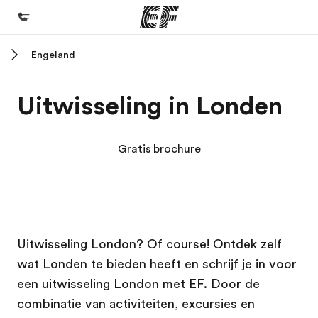
Engeland
Home
Welkom bij EF
Uitwisseling in Londen
Programma's
Bekijk alles dat we doen
Gratis brochure
Kantoren
Vind een kantoor
Over ons
EF campus
EF campus
Uitwisseling London? Of course! Ontdek zelf
Wie wij zijn
wat Londen te bieden heeft en schrijf je in voor
Careers
een uitwisseling London met EF. Door de
Kom bij ons team
combinatie van activiteiten, excursies en