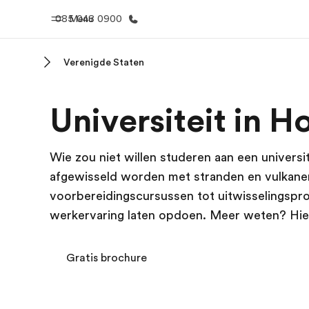
085 048 0900
Menu
Verenigde Staten
Home
Program
Universiteit in H
Welkom bij EF
Bekijk alles d
Wie zou niet willen studeren aan een universi
afgewisseld worden met stranden en vulkan
voorbereidingscursussen tot uitwisselingspro
werkervaring laten opdoen. Meer weten? Hieron
Gratis brochure