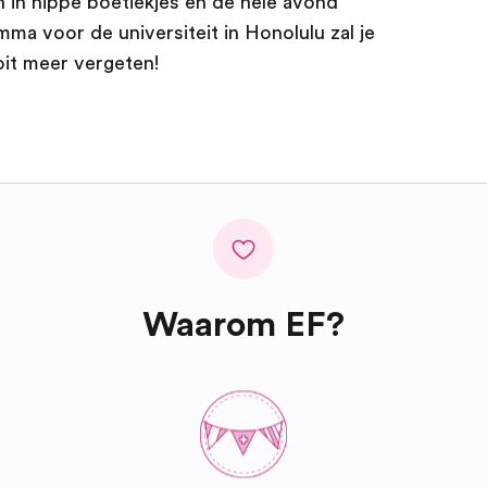
 in hippe boetiekjes en de hele avond
ma voor de universiteit in Honolulu zal je
ooit meer vergeten!
Waarom EF?