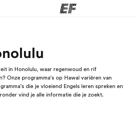
ma's
Kantoren
Ov
onolulu
at we doen
Vind een kantoor
Wie
teit in Honolulu, waar regenwoud en rif
en? Onze programma's op Hawaï variëren van
gramma's die je vloeiend Engels leren spreken en
der vind je alle informatie die je zoekt.