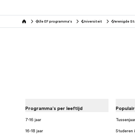
Alle EF programma's
Universiteit
Verenigde St
home
Programma's per leeftijd
Populai
7-16 jaar
Tussenjaar
16-18 jaar
Studeren i