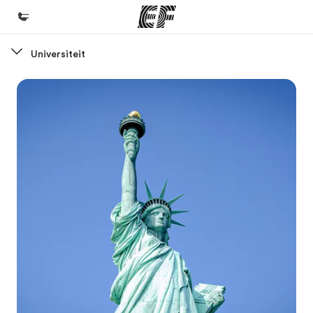
Universiteit
Home
Welkom bij EF
Programma's
Bekijk alles dat we doen
Kantoren
Vind een kantoor
Over ons
Wie wij zijn
Careers
Kom bij ons team