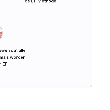
de EF Methode
uwen dat alle
mma's worden
r EF