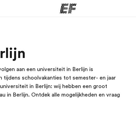
ma's
Kantoren
Ov
rlijn
at we doen
Vind een kantoor
Wie
lgen aan een universiteit in Berlijn is
 tijdens schoolvakanties tot semester- en jaar
niversiteit in Berlijn: wij hebben een groot
 in Berlijn. Ontdek alle mogelijkheden en vraag