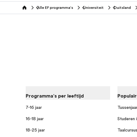
Alle EF programma's
Universiteit
Duitsland
home
Programma's per leeftijd
Populai
7-16 jaar
Tussenjaar
16-18 jaar
Studeren i
18-25 jaar
Taalcursus