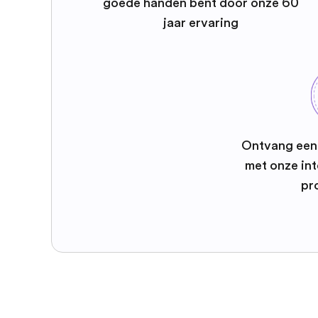
goede handen bent door onze 60
jaar ervaring
Ontvang een 
met onze int
pr