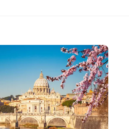
er ons
Careers
 wij zijn
Kom bij ons team