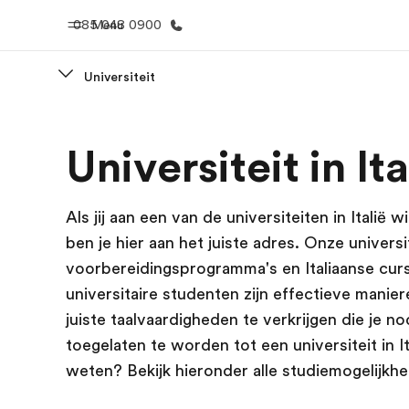
085 048 0900
Menu
Universiteit
Home
Program
Universiteit in Ita
Welkom bij EF
Bekijk alles d
Als jij aan een van de universiteiten in Italië w
ben je hier aan het juiste adres. Onze universi
voorbereidingsprogramma's en Italiaanse cur
universitaire studenten zijn effectieve manie
juiste taalvaardigheden te verkrijgen die je n
toegelaten te worden tot een universiteit in I
weten? Bekijk hieronder alle studiemogelijkh