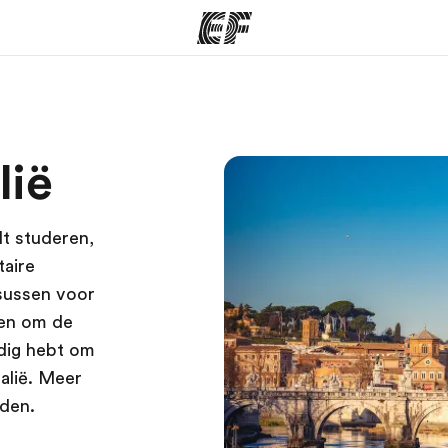
ma's
Kantoren
Ov
lië
at we doen
Vind een kantoor
Wie
ilt studeren,
taire
sussen voor
ren om de
odig hebt om
talië. Meer
eden.