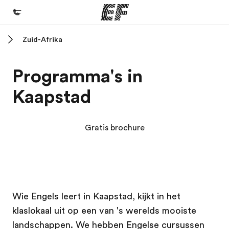
Zuid-Afrika
Home
Welkom bij EF
Programma's in
Programma's
Kaapstad
Bekijk alles dat we doen
Kantoren
Gratis brochure
Vind een kantoor
Over ons
Wie wij zijn
EF campus
EF campus
Careers
Wie Engels leert in Kaapstad, kijkt in het
klaslokaal uit op een van 's werelds mooiste
Kom bij ons team
landschappen. We hebben Engelse cursussen