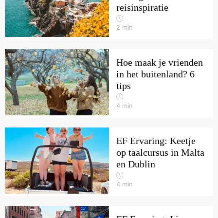
reisinspiratie
2
min
Hoe maak je vrienden
in het buitenland? 6
tips
4
min
EF Ervaring: Keetje
op taalcursus in Malta
en Dublin
4
min