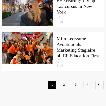
EF Ervaring: Liv op
Taalcursus in New
York
4
min
Mijn Leerzame
Avontuur als
Marketing Stagiaire
bij EF Education First
3
min
1
2
3
4