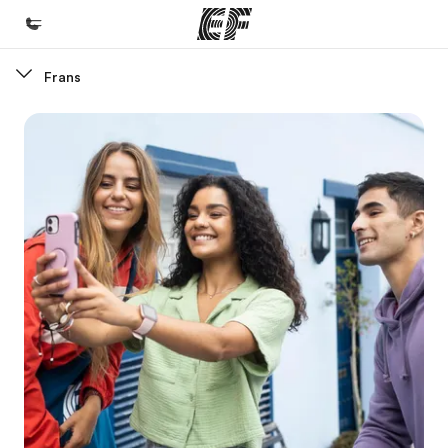
Frans
Home
Welkom bij EF
Programma's
Bekijk alles dat we doen
Kantoren
Vind een kantoor
Over ons
Wie wij zijn
Careers
Kom bij ons team