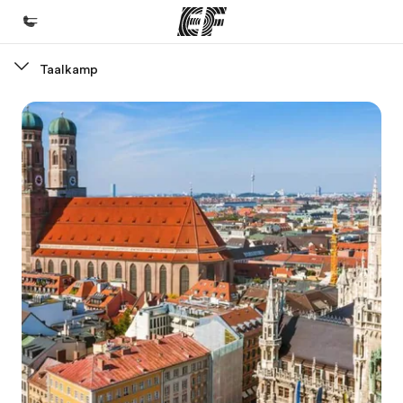
Taalkamp
Home
Welkom bij EF
Programma's
Bekijk alles dat we doen
Kantoren
Vind een kantoor
Over ons
Wie wij zijn
Careers
Kom bij ons team