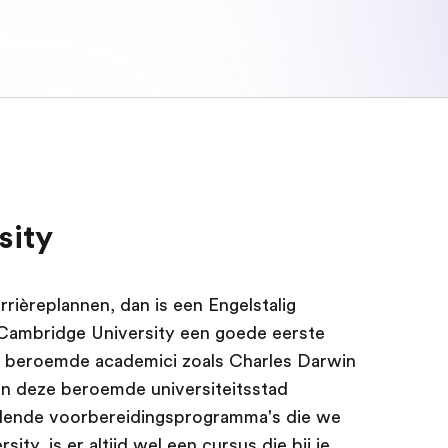
sity
arrièreplannen, dan is een Engelstalig
ambridge University een goede eerste
n beroemde academici zoals Charles Darwin
n deze beroemde universiteitsstad
illende voorbereidingsprogramma's die we
ty, is er altijd wel een cursus die bij je