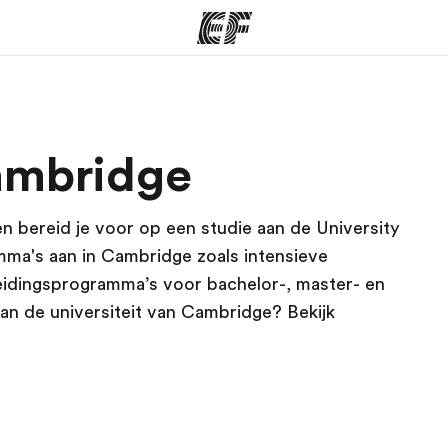
ma's
Kantoren
Ov
Cambridge
at we doen
Vind een kantoor
Wie
 bereid je voor op een studie aan de University
mma's aan in Cambridge zoals intensieve
reidingsprogramma’s voor bachelor-, master- en
n de universiteit van Cambridge? Bekijk