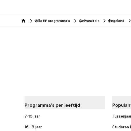
Alle EF programma's
Universiteit
Engeland
home
Programma's per leeftijd
Populai
7-16 jaar
Tussenjaar
16-18 jaar
Studeren i