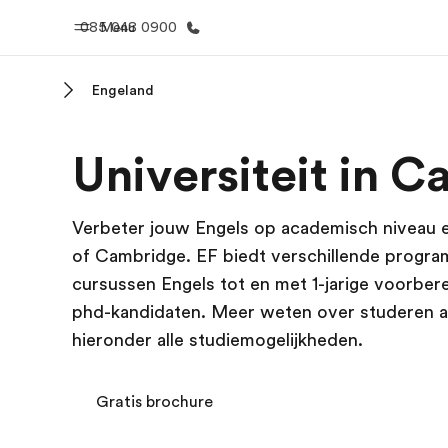
085 048 0900
Menu
Engeland
Home
Program
Universiteit in 
Welkom bij EF
Bekijk alles d
Verbeter jouw Engels op academisch niveau en
of Cambridge. EF biedt verschillende progra
cursussen Engels tot en met 1-jarige voorbe
phd-kandidaten. Meer weten over studeren aa
hieronder alle studiemogelijkheden.
Gratis brochure