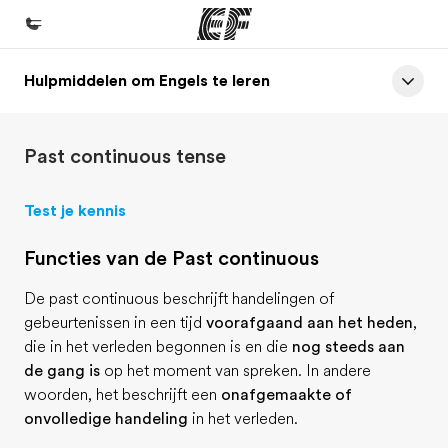
Hulpmiddelen om Engels te leren
Home
Welkom bij EF
Past continuous tense
Programma's
Bekijk alles dat we doen
Test je kennis
Kantoren
Functies van de Past continuous
Vind een kantoor
De past continuous beschrijft handelingen of
Over ons
gebeurtenissen in een tijd
voorafgaand aan het heden
,
Wie wij zijn
die in het verleden begonnen is en die
nog steeds aan
de gang is
op het moment van spreken. In andere
Careers
woorden, het beschrijft een
onafgemaakte of
Kom bij ons team
onvolledige handeling
in het verleden.