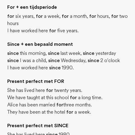
For + een tijdsperiode
for
six years,
for
a week,
for
a month,
for
hours,
for
two
hours
I have worked here
for
five years.
Since + een bepaald moment
since
this morning,
since
last week,
since
yesterday
since
I was a child,
since
Wednesday,
since
2 o'clock
I have worked here
since
1990.
Present perfect met FOR
She has lived here
for
twenty years.
We have taught at this school
for
a long time.
Alice has been married
for
three months.
They have been at the hotel
for
a week.
Present perfect met SINCE
She has lived here
since
1980.