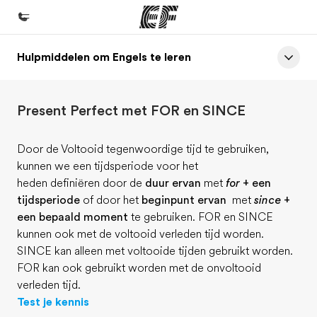
Hulpmiddelen om Engels te leren
Home
Welkom bij EF
Present Perfect met FOR en SINCE
Programma's
Bekijk alles dat we doen
Door de Voltooid tegenwoordige tijd te gebruiken,
kunnen we een tijdsperiode voor het
Kantoren
heden definiëren door de
duur ervan
met
for +
een
Vind een kantoor
tijdsperiode
of door het
beginpunt ervan
met
since +
een bepaald moment
te gebruiken. FOR en SINCE
Over ons
kunnen ook met de voltooid verleden tijd worden.
Wie wij zijn
SINCE kan alleen met voltooide tijden gebruikt worden.
FOR kan ook gebruikt worden met de onvoltooid
Careers
verleden tijd.
Kom bij ons team
Test je kennis