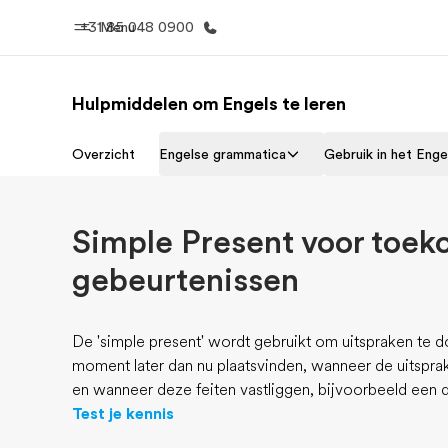
+31 85 048 0900
Menu
Hulpmiddelen om Engels te leren
Home
Program
Overzicht
Engelse grammatica
Gebruik in het Enge
Welkom bij EF
Bekijk alles d
Simple Present voor toek
gebeurtenissen
De 'simple present' wordt gebruikt om uitspraken te 
moment later dan nu plaatsvinden, wanneer de uitsprak
en wanneer deze feiten vastliggen, bijvoorbeeld een 
Test je kennis