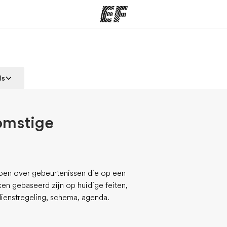
ma's
Kantoren
Ov
ls
at we doen
Vind een kantoor
Wie
omstige
doen over gebeurtenissen die op een
en gebaseerd zijn op huidige feiten,
dienstregeling, schema, agenda.