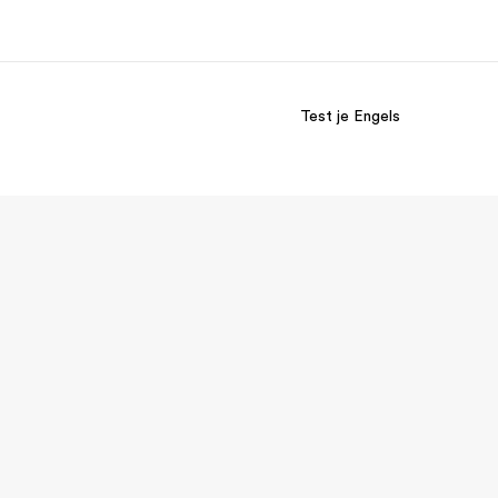
Test je Engels
er ons
Careers
 wij zijn
Kom bij ons team