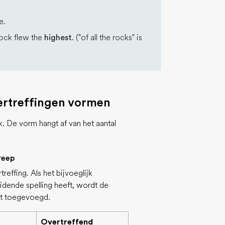
e.
rock flew the
highest
. ("of all the rocks" is
ertreffingen vormen
k. De vorm hangt af van het aantal
reep
reffing. Als het bijvoeglijk
dende spelling heeft, wordt de
dt toegevoegd.
Overtreffend