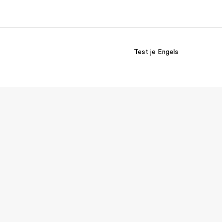
Test je Engels
er ons
Careers
 wij zijn
Kom bij ons team