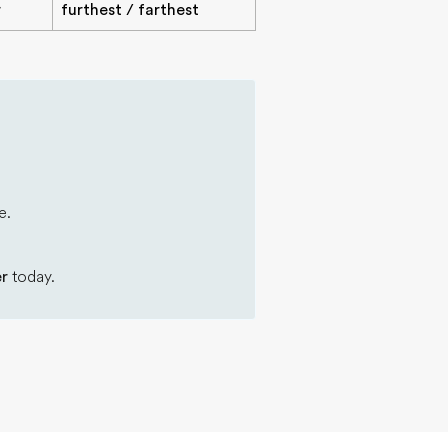
r
furthest / farthest
e.
er
today.