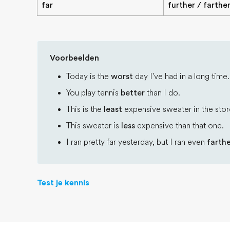
far
further / farthe
Voorbeelden
Today is the
worst
day I've had in a long time.
You play tennis
better
than I do.
This is the
least
expensive sweater in the stor
This sweater is
less
expensive than that one.
I ran pretty far yesterday, but I ran even
farth
Test je kennis