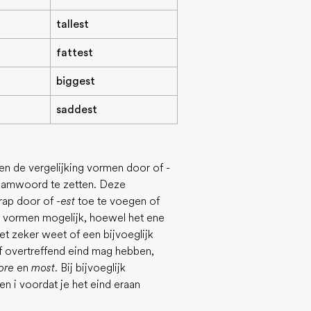
tallest
fattest
biggest
saddest
en de vergelijking vormen door of
-
naamwoord te zetten. Deze
rap door of
-est
toe te voegen of
de vormen mogelijk, hoewel het ene
et zeker weet of een bijvoeglijk
f overtreffend eind mag hebben,
ore
en
most
. Bij bijvoeglijk
een i voordat je het eind eraan