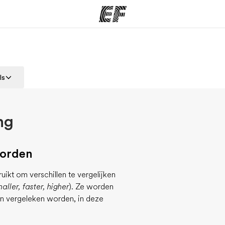
ma's
Kantoren
Ov
ls
at we doen
Vind een kantoor
Wie
ng
oorden
kt om verschillen te vergelijken
maller, faster, higher
). Ze worden
n vergeleken worden, in deze