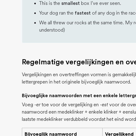
This is the
smallest
box I've ever seen.
Your dog ran the
fastest
of any dog in the rac
We all threw our rocks at the same time. My 
understood)
Regelmatige vergelijkingen en ov
Vergelijkingen en overtreffingen vormen is gemakkelij
lettergrepen in het originele bijvoeglijk naamwoord.
Bijvoeglijke naamwoorden met een enkele letterg
Voeg
-er
toe voor de vergelijking en
-est
voor de overt
naamwoord een medeklinker + enkele klinker + eenslui
laatste medeklinker verdubbeld voordat het eind wor
Bijvoeglijk naamwoord
Vergelijkend