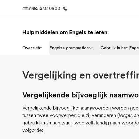
+31 85 048 0900
Menu
Hulpmiddelen om Engels te leren
Home
Program
Overzicht
Engelse grammatica
Gebruik in het Enge
Welkom bij EF
Bekijk alles d
Vergelijking en overtreffi
Vergelijkende bijvoeglijk naamw
Vergelijkende bijvoeglijke naamwoorden worden gebrui
tussen twee voorwerpen die zij veranderen (
larger, s
gebruikt in zinnen waar twee zelfstandig naamwoorde
volgorde: