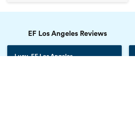
EF Los Angeles Reviews
Lucy, EF Los Angeles
Duitsland, 16 jaar
Gratis brochure
Door met EF te reizen heb ik geleerd om
dingen zelf te doen. Ik woonde in een
gastgezin en voelde me er echt thuis. Ik heb
veel vrienden gemaakt en ben echt blij dat ik
mijn taal en kennis van de Amerikaanse
cultuur zo heb kunnen uitbreiden. Het heeft