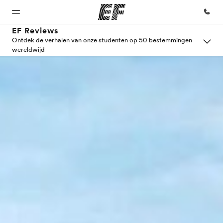
EF Reviews
Ontdek de verhalen van onze studenten op 50 bestemmingen
wereldwijd
Home
Programma's
Kantoren
Over
Careers
ons
Welkom
Bekijk alles dat we
Vind een
Kom bij
bij EF
doen
kantoor
ons team
Wie wij
zijn