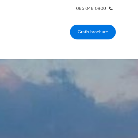
085 048 0900
Gratis brochure
er ons
Careers
 wij zijn
Kom bij ons team