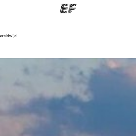
ereldwijd
ma's
Kantoren
Ov
at we doen
Vind een kantoor
Wie