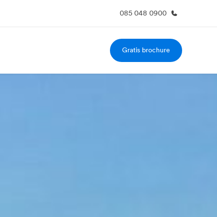
085 048 0900
Gratis brochure
er ons
Careers
 wij zijn
Kom bij ons team