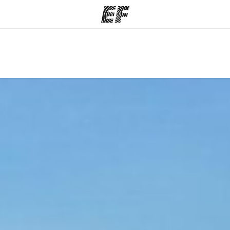
ma's
Kantoren
Ov
at we doen
Vind een kantoor
Wie