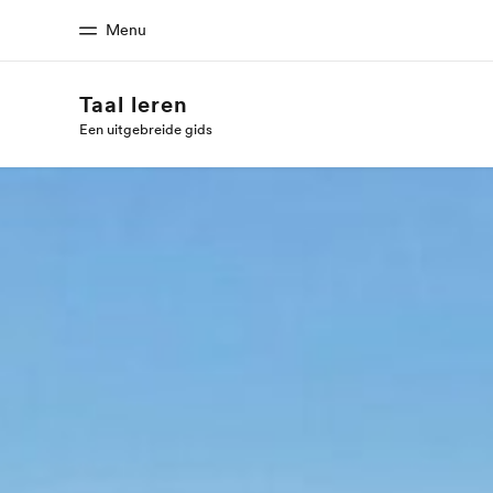
Menu
Taal leren
Een uitgebreide gids
Home
Program
Welkom bij EF
Bekijk alles d