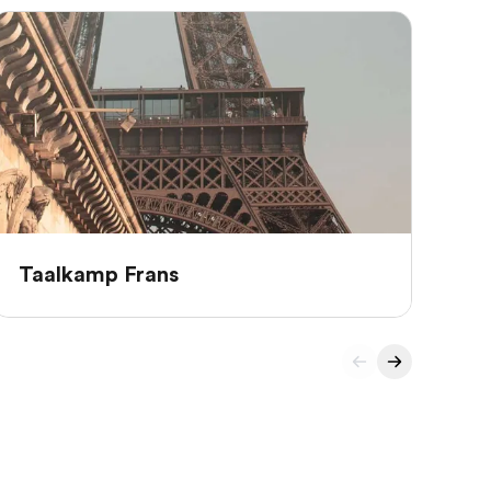
Taalkamp Frans
Ta