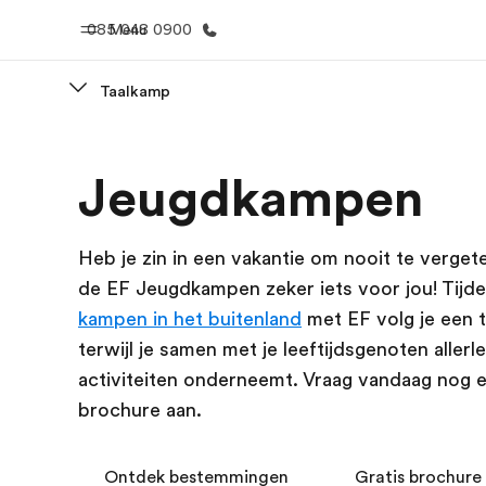
085 048 0900
Menu
Taalkamp
Home
Program
Jeugdkampen
Welkom bij EF
Bekijk alles d
Heb je zin in een vakantie om nooit te verget
de EF Jeugdkampen zeker iets voor jou! Tijd
kampen in het buitenland
met EF volg je een 
terwijl je samen met je leeftijdsgenoten allerle
activiteiten onderneemt. Vraag vandaag nog e
brochure aan.
Ontdek bestemmingen
Gratis brochure