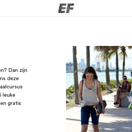
ma's
Kantoren
Ov
at we doen
Vind een kantoor
Wie
en? Dan zijn
ens deze
taalcursus
i leuke
en gratis