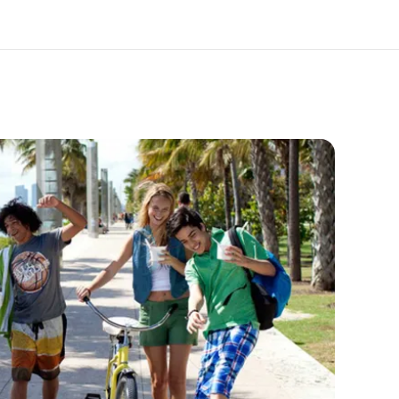
er ons
Careers
 wij zijn
Kom bij ons team