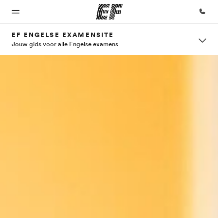
EF ENGELSE EXAMENSITE
Jouw gids voor alle Engelse examens
Home
Programma's
Kantoren
Over
Careers
ons
Welkom
Bekijk alles dat we
Vind een
Kom bij
bij EF
doen
kantoor
ons team
Wie wij
zijn