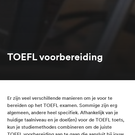
TOEFL voorbereiding
Er zijn veel verschillende manieren om je voor te
bereiden op het TOEFL examen. Sommige zijn erg
algemeen, andere heel specifiek. Afhankelijk van je
huidige taalniveau en je doel(en) voor de TOEFL toets,
kun je studiemethodes combineren om de juiste
TOEFL voorbereiding aan te gaan die aansluit bij jouw