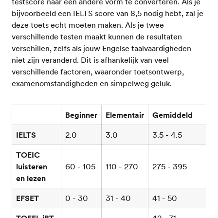
testscore naar een andere vorm te converteren. Als je
bijvoorbeeld een IELTS score van 8,5 nodig hebt, zal je
deze toets echt moeten maken. Als je twee
verschillende testen maakt kunnen de resultaten
verschillen, zelfs als jouw Engelse taalvaardigheden
niet zijn veranderd. Dit is afhankelijk van veel
verschillende factoren, waaronder toetsontwerp,
examenomstandigheden en simpelweg geluk.
Beginner
Elementair
Gemiddeld
B
IELTS
2.0
3.0
3.5 - 4.5
5
TOEIC
luisteren
60 - 105
110 - 270
275 - 395
4
en lezen
EFSET
0 - 30
31 - 40
41 - 50
5