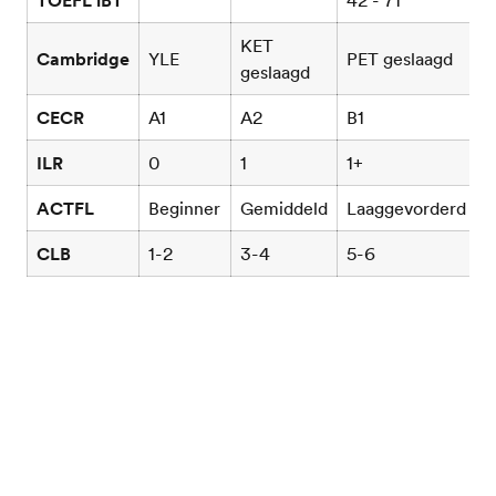
TOEFL iBT
42 - 71
7
KET
Cambridge
YLE
PET geslaagd
F
geslaagd
CECR
A1
A2
B1
B
ILR
0
1
1+
2
ACTFL
Beginner
Gemiddeld
Laaggevorderd
M
CLB
1-2
3-4
5-6
7
EF Engelse examensite
Examens vergelijken
Home
Scores vergelijken
Test je Engels