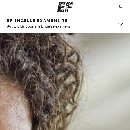
EF ENGELSE EXAMENSITE
Jouw gids voor alle Engelse examens
Home
Programma's
Kantoren
Over
Careers
ons
Welkom
Bekijk alles dat we
Vind een
Kom bij
bij EF
doen
kantoor
ons team
Wie wij
zijn